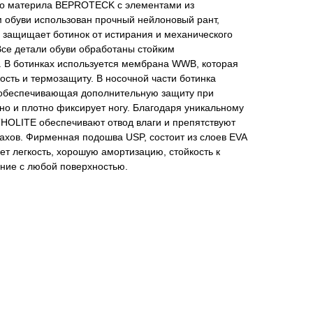
го материла BEPROTECK с элементами из
м обуви использован прочный нейлоновый рант,
 защищает ботинок от истирания и механического
Все детали обуви обработаны стойким
 В ботинках используется мембрана WWB, которая
ость и термозащиту. В носочной части ботинка
 обеспечивающая дополнительную защиту при
но и плотно фиксирует ногу. Благодаря уникальному
THOLITE обеспечивают отвод влаги и препятствуют
ахов. Фирменная подошва USP, состоит из слоев EVA
ет легкость, хорошую амортизацию, стойкость к
ние с любой поверхностью.