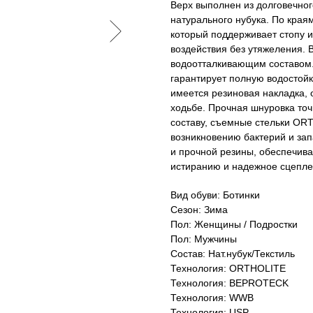
Верх выполнен из долговечно
натурального нубука. По края
который поддерживает стопу и
воздействия без утяжеления. 
водоотталкивающим составом.
гарантирует полную водостойк
имеется резиновая накладка,
ходьбе. Прочная шнуровка точ
составу, съемные стельки OR
возникновению бактерий и зап
и прочной резины, обеспечива
истиранию и надежное сцепле
Вид обуви: Ботинки
Сезон: Зима
Пол: Женщины / Подростки
Пол: Мужчины
Состав: Нат.нубук/Текстиль
Технология: ORTHOLITE
Технология: BEPROTECK
Технология: WWB
Технология: USP