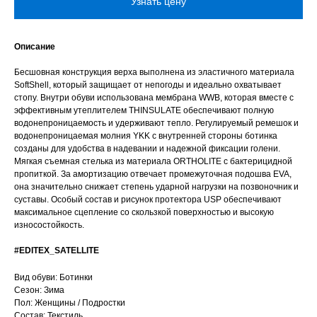
Узнать цену
Описание
Бесшовная конструкция верха выполнена из эластичного материала
SoftShell, который защищает от непогоды и идеально охватывает
стопу. Внутри обуви использована мембрана WWB, которая вместе с
эффективным утеплителем THINSULATE обеспечивают полную
водонепроницаемость и удерживают тепло. Регулируемый ремешок и
водонепроницаемая молния YKK с внутренней стороны ботинка
созданы для удобства в надевании и надежной фиксации голени.
Мягкая съемная стелька из материала ORTHOLITE с бактерицидной
пропиткой. За амортизацию отвечает промежуточная подошва EVA,
она значительно снижает степень ударной нагрузки на позвоночник и
суставы. Особый состав и рисунок протектора USP обеспечивают
максимальное сцепление со скользкой поверхностью и высокую
износостойкость.
#EDITEX_SATELLITE
Вид обуви: Ботинки
Сезон: Зима
Пол: Женщины / Подростки
Состав: Текстиль