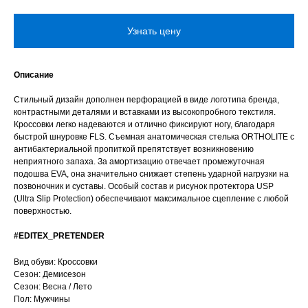
Узнать цену
Описание
Стильный дизайн дополнен перфорацией в виде логотипа бренда,
контрастными деталями и вставками из высокопробного текстиля.
Кроссовки легко надеваются и отлично фиксируют ногу, благодаря
быстрой шнуровке FLS. Съемная анатомическая стелька ORTHOLITE c
антибактериальной пропиткой препятствует возникновению
неприятного запаха. За амортизацию отвечает промежуточная
подошва EVA, она значительно снижает степень ударной нагрузки на
позвоночник и суставы. Особый состав и рисунок протектора USP
(Ultra Slip Protection) обеспечивают максимальное сцепление с любой
поверхностью.
#EDITEX_PRETENDER
Вид обуви: Кроссовки
Сезон: Демисезон
Сезон: Весна / Лето
Пол: Мужчины