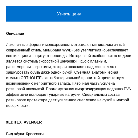
Узнать цену
Описание
Лаконичные формы и монохромность отражают минималистичный
современный стиль. Мембрана WWB (без утеплителя) обеспечивает
вентиляцию и защиту от непогоды. Интересной особенностью модели
является система скоростной шнуровки FitGo с плавным,
равномерным закрытием, которая позволяет надежно и легко
зашнуровать обувь даже одной рукой. Съемная анатомическая
стелька ORTHOLITE c антибактериальной пропиткой препятствует
возникновению неприятного запаха. Пяточная часть усилена
резиновой накладкой. Промежуточная амортизирующая подошва EVA
эффективно поглощает ударные нагрузки. Специальный состав
резинового протектора дает усиленное сцепление на сухой и мокрой
поверхности.
#EDITEX_AVENGER
Вид обуви: Кроссовки